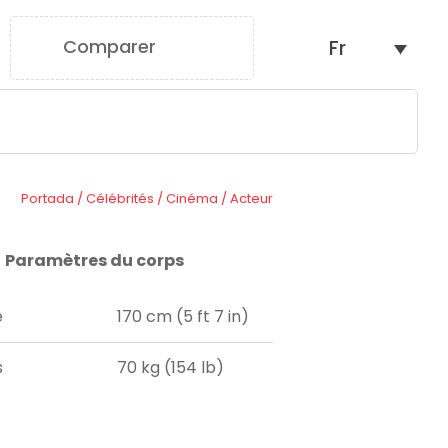
Comparer
Fr
0
Portada
/
Célébrités
/
Cinéma
/
Acteur
Paramètres du corps
e
170 cm (5 ft 7 in)
s
70 kg (154 lb)