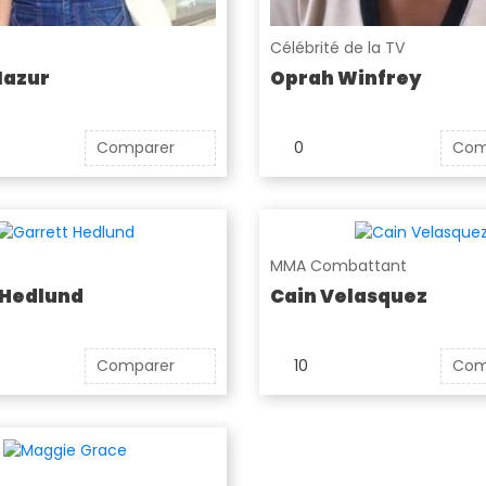
Célébrité de la TV
Mazur
Oprah Winfrey
Comparer
0
Com
MMA Combattant
 Hedlund
Cain Velasquez
Comparer
10
Com