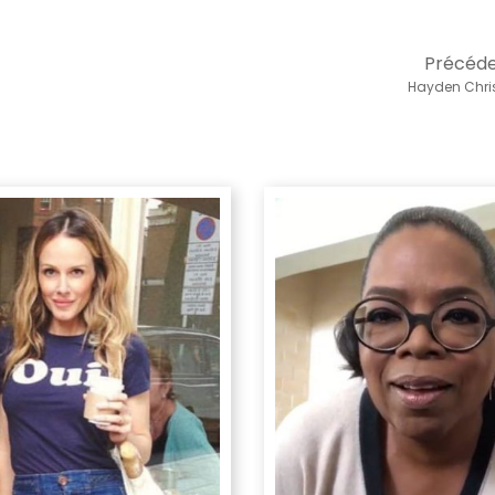
Précéd
Hayden Chri