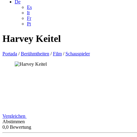
De
Es
It
Fr
Pt
Harvey Keitel
Portada
/
Berühmtheiten
/
Film
/
Schauspieler
Vergleichen
Abstimmen
0,0 Bewertung