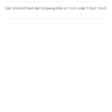
Der Unterschied der Körpergröße ist
1
cm oder
1
foot
1
Inch