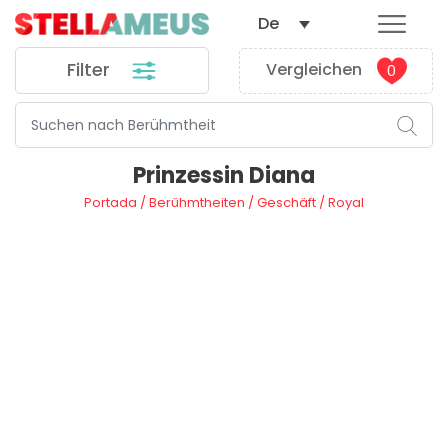
De
Filter
Vergleichen
0
Prinzessin Diana
Portada
/
Berühmtheiten
/
Geschäft
/
Royal