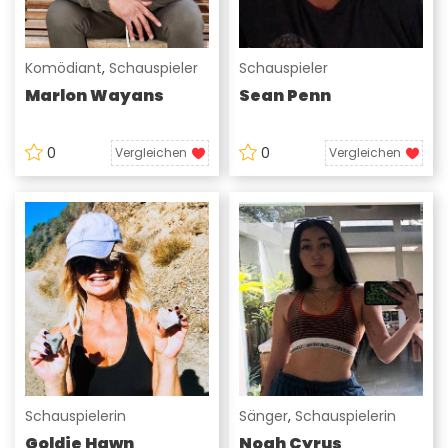
Komödiant
,
Schauspieler
Schauspieler
Marlon Wayans
Sean Penn
0
0
Vergleichen
Vergleichen
Schauspielerin
Sänger
,
Schauspielerin
Goldie Hawn
Noah Cyrus