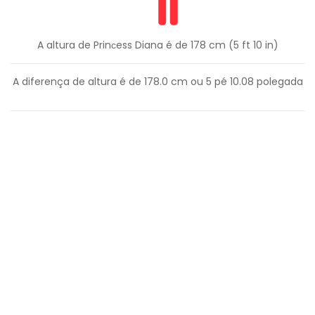
A altura de Prinсess Diana é de 178 cm (5 ft 10 in)
A diferença de altura é de
178.0
cm ou
5
pé
10.08
polegada