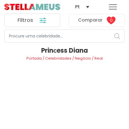
Pt
Filtros
Comparar
0
Prinсess Diana
Portada
/
Celebridades
/
Negócio
/
Real