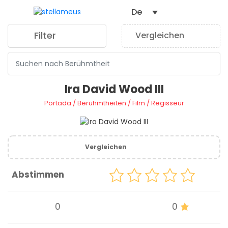
De
Filter
Vergleichen
0
Ira David Wood III
Portada
/
Berühmtheiten
/
Film
/
Regisseur
Vergleichen
Abstimmen
0
0