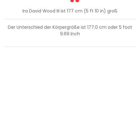
Ira David Wood III ist 177 cm (5 ft 10 in) groß
Der Unterschied der Körpergröße ist
177.0
cm oder
5
foot
9.69
Inch