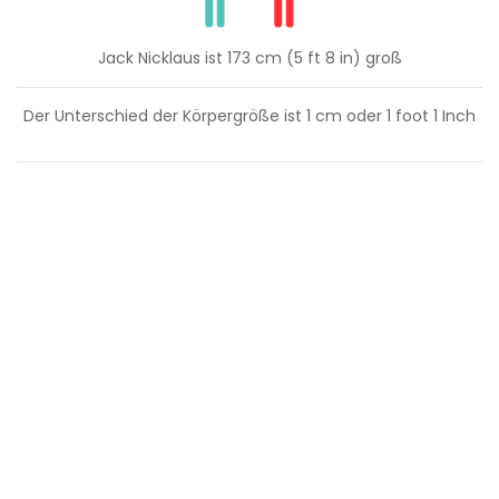
Jack Nicklaus ist 173 cm (5 ft 8 in) groß
Der Unterschied der Körpergröße ist
1
cm oder
1
foot
1
Inch