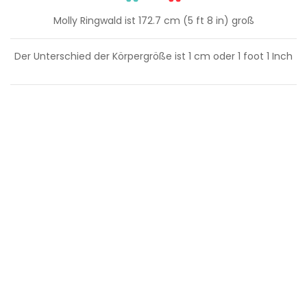
Molly Ringwald ist 172.7 cm (5 ft 8 in) groß
Der Unterschied der Körpergröße ist
1
cm oder
1
foot
1
Inch