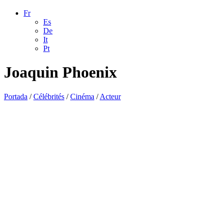
Fr
Es
De
It
Pt
Joaquin Phoenix
Portada
/
Célébrités
/
Cinéma
/
Acteur