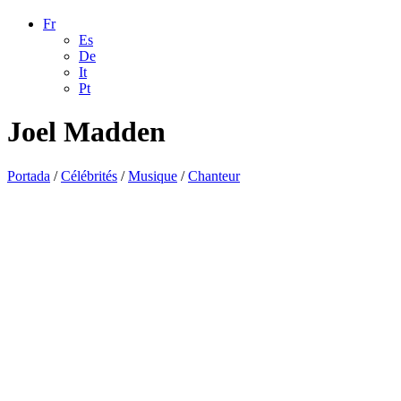
Fr
Es
De
It
Pt
Joel Madden
Portada
/
Célébrités
/
Musique
/
Chanteur