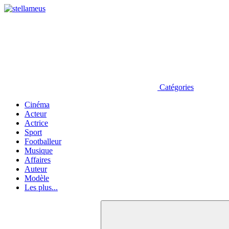
Catégories
Cinéma
Acteur
Actrice
Sport
Footballeur
Musique
Affaires
Auteur
Modèle
Les plus...