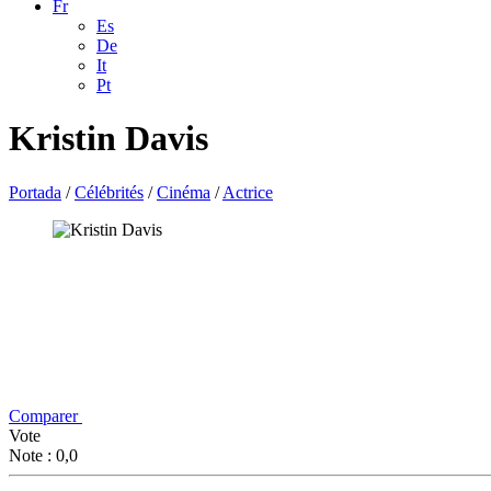
Fr
Es
De
It
Pt
Kristin Davis
Portada
/
Célébrités
/
Cinéma
/
Actrice
Comparer
Vote
Note : 0,0