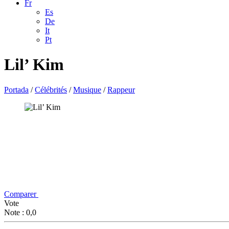
Fr
Es
De
It
Pt
Lil’ Kim
Portada
/
Célébrités
/
Musique
/
Rappeur
Comparer
Vote
Note : 0,0