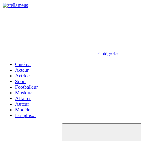
Catégories
Cinéma
Acteur
Actrice
Sport
Footballeur
Musique
Affaires
Auteur
Modèle
Les plus...