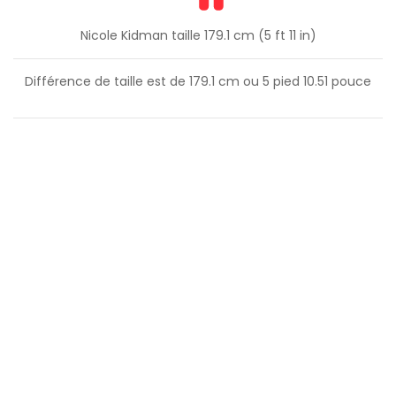
Nicole Kidman taille 179.1 cm (5 ft 11 in)
Différence de taille est de
179.1
cm ou
5
pied
10.51
pouce