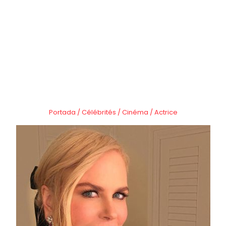
Portada
/
Célébrités
/
Cinéma
/
Actrice