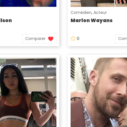
Comédien
,
Acteur
lson
Marlon Wayans
Comparer
0
Com