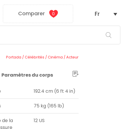
Comparer
Fr
0
Portada
/
Célébrités
/
Cinéma
/
Acteur
Paramètres du corps
e
192.4 cm (6 ft 4 in)
s
75 kg (165 lb)
e de la
12 US
ssure