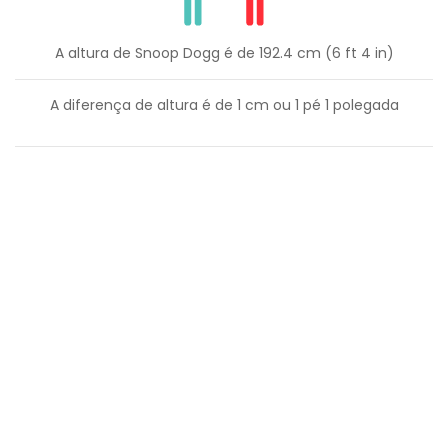
A altura de Snoop Dogg é de 192.4 cm (6 ft 4 in)
A diferença de altura é de
1
cm ou
1
pé
1
polegada