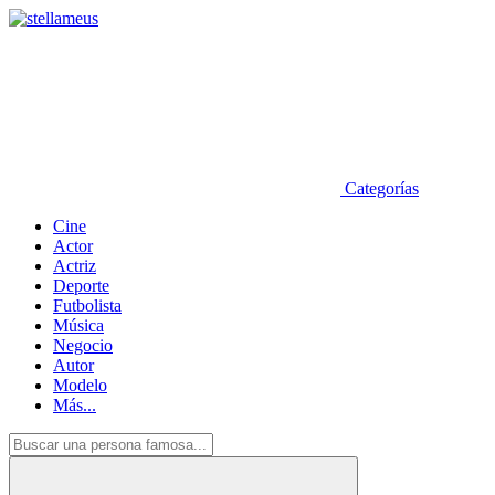
Categorías
Cine
Actor
Actriz
Deporte
Futbolista
Música
Negocio
Autor
Modelo
Más...