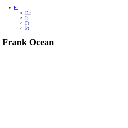
Es
De
It
Fr
Pt
Frank Ocean