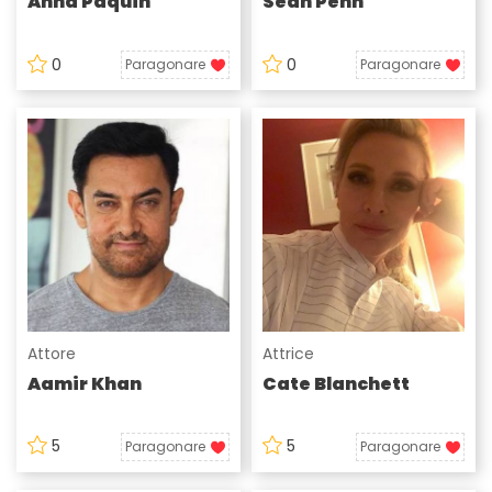
Anna Paquin
Sean Penn
0
0
Paragonare
Paragonare
Attore
Attrice
Aamir Khan
Cate Blanchett
5
5
Paragonare
Paragonare