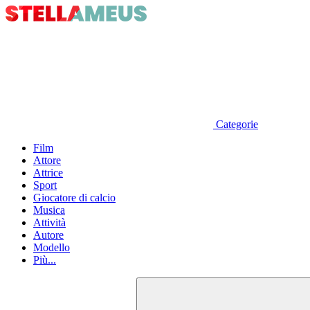
Categorie
Film
Attore
Attrice
Sport
Giocatore di calcio
Musica
Attività
Autore
Modello
Più...