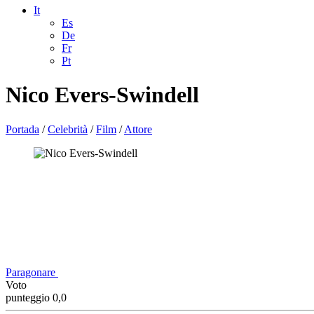
It
Es
De
Fr
Pt
Nico Evers-Swindell
Portada
/
Celebrità
/
Film
/
Attore
Paragonare
Voto
punteggio 0,0