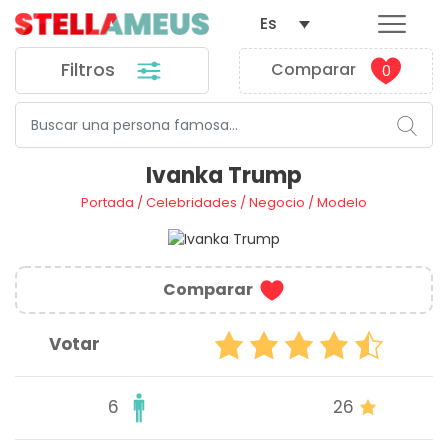
Es
Filtros
Comparar
0
Ivanka Trump
Portada
/
Celebridades
/
Negocio
/
Modelo
Comparar
Votar
6
26