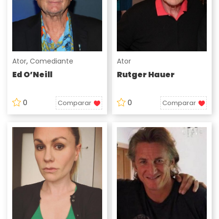
Ator
,
Comediante
Ator
Ed O’Neill
Rutger Hauer
0
0
Comparar
Comparar