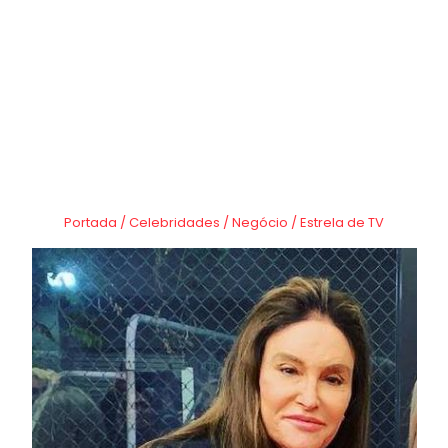
Portada
/
Celebridades
/
Negócio
/
Estrela de TV