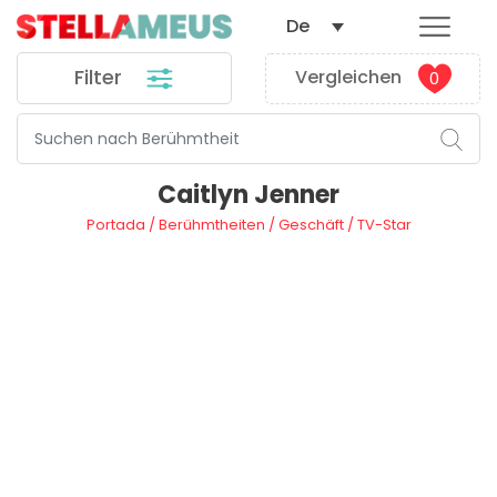
De
Filter
Vergleichen
0
Caitlyn Jenner
Portada
/
Berühmtheiten
/
Geschäft
/
TV-Star