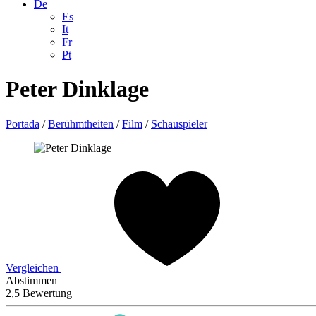
De
Es
It
Fr
Pt
Peter Dinklage
Portada
/
Berühmtheiten
/
Film
/
Schauspieler
Vergleichen
Abstimmen
2,5 Bewertung