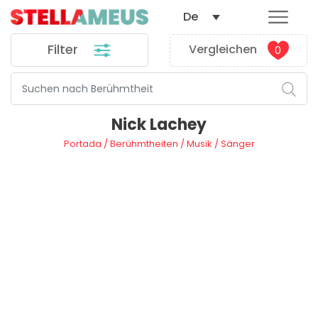
De
Filter
Vergleichen
0
Nick Lachey
Portada
/
Berühmtheiten
/
Musik
/
Sänger