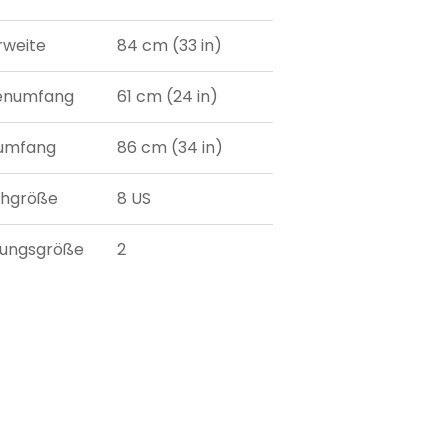
weite
84 cm (33 in)
lenumfang
61 cm (24 in)
umfang
86 cm (34 in)
uhgröße
8 US
dungsgröße
2