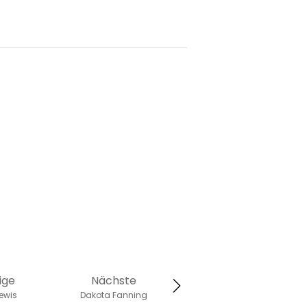
ige
Nächste
ewis
Dakota Fanning