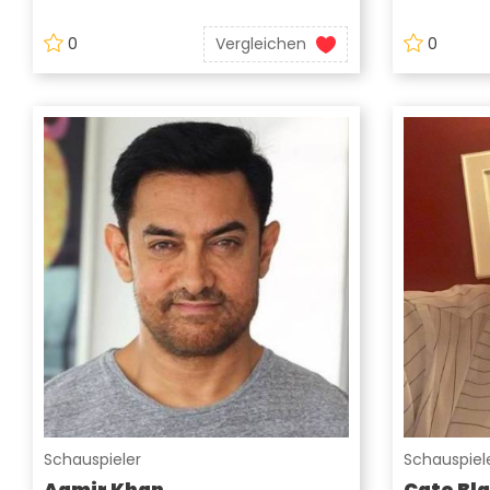
0
Vergleichen
0
Schauspieler
Schauspiele
Aamir Khan
Cate Bl