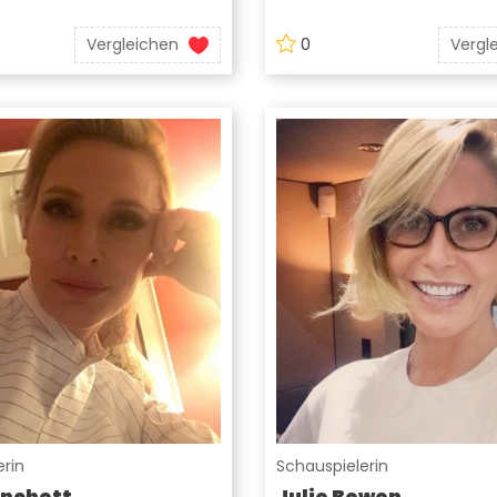
Vergleichen
0
Vergl
rin
Schauspielerin
anchett
Julie Bowen