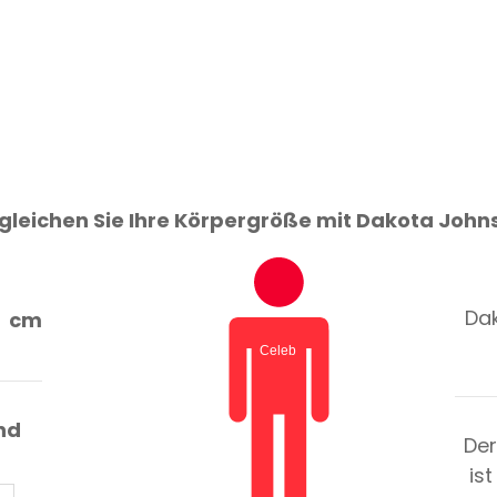
gleichen Sie Ihre Körpergröße mit Dakota John
Dak
cm
nd
Der
is