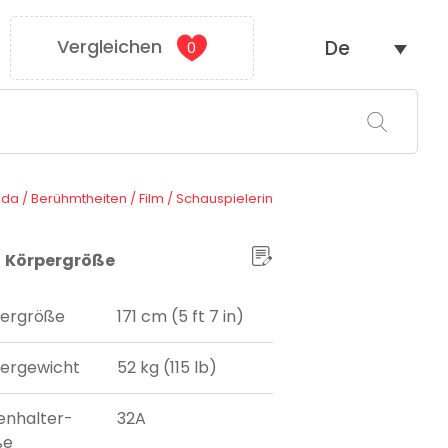
Vergleichen
De
0
ada
/
Berühmtheiten
/
Film
/
Schauspielerin
Körpergröße
ergröße
171 cm (5 ft 7 in)
ergewicht
52 kg (115 lb)
enhalter-
32A
ße