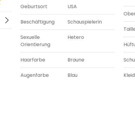
Geburtsort
USA
Ober
Beschäftigung
Schauspielerin
Tail
Sexuelle
Hetero
Orientierung
Hüft
Haarfarbe
Braune
Sch
Augenfarbe
Blau
Klei