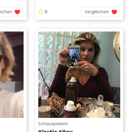
eichen
0
Vergleichen
Schauspielerin
Kirstie Alley