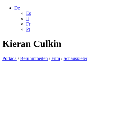
De
Es
It
Fr
Pt
Kieran Culkin
Portada
/
Berühmtheiten
/
Film
/
Schauspieler