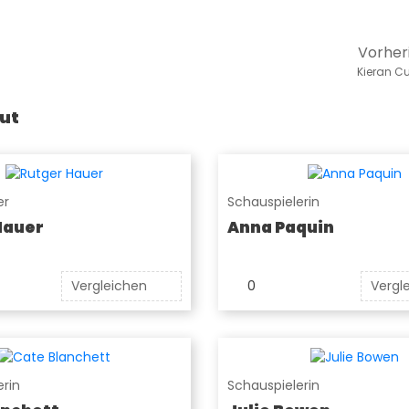
Vorher
Kieran Cu
ut
er
Schauspielerin
Hauer
Anna Paquin
Vergleichen
0
Vergl
rin
Schauspielerin