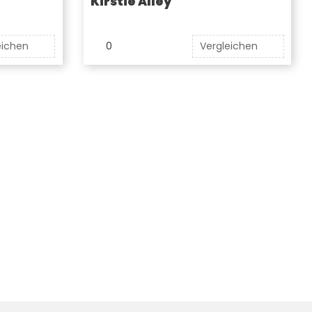
Kirstie Alley
eichen
0
Vergleichen