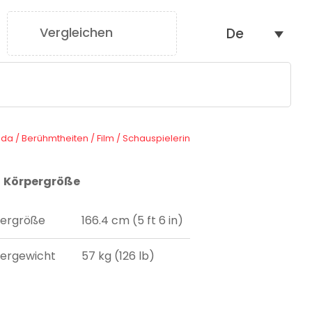
Vergleichen
De
0
ada
/
Berühmtheiten
/
Film
/
Schauspielerin
Körpergröße
ergröße
166.4 cm (5 ft 6 in)
ergewicht
57 kg (126 lb)