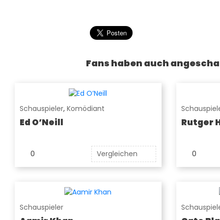
Fans haben auch angescha
Schauspieler
,
Komödiant
Schauspiel
Ed O’Neill
Rutger 
0
Vergleichen
0
Schauspieler
Schauspiele