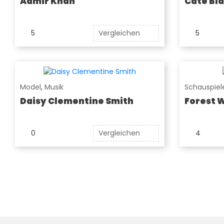
Aamir Khan
Cate Bl
5
Vergleichen
5
Model
,
Musik
Schauspiel
Daisy Clementine Smith
Forest 
0
Vergleichen
4