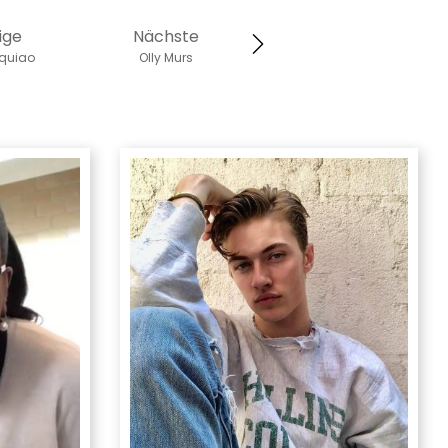
ige
Nächste
quiao
Olly Murs