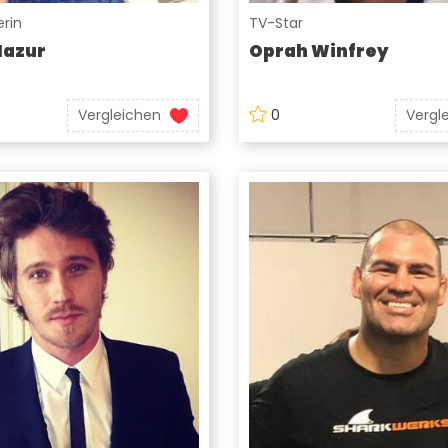
rin
TV-Star
Mazur
Oprah Winfrey
Vergleichen
0
Vergl