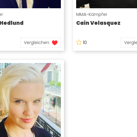
er
MMA-Kämpfer
 Hedlund
Cain Velasquez
Vergleichen
10
Vergl