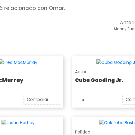
tá relacionado con Omar.
Anteri
Manny Pac
Actor
cMurray
Cuba Gooding Jr.
Comparar
5
Com
Político