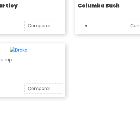
artley
Columba Bush
Comparar
5
Com
e rap
Comparar