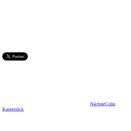
Nächste
Colin
Kaepernick