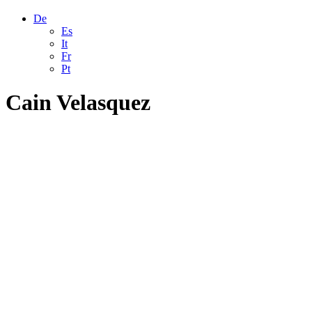
De
Es
It
Fr
Pt
Cain Velasquez