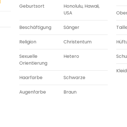
Geburtsort
Honolulu, Hawaii,
USA
Ober
Beschäftigung
Sänger
Tail
Religion
Christentum
Hüft
Sexuelle
Hetero
Sch
Orientierung
Klei
Haarfarbe
Schwarze
Augenfarbe
Braun