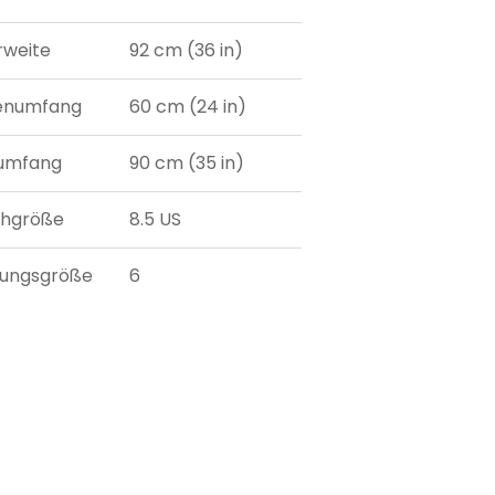
weite
92 cm (36 in)
lenumfang
60 cm (24 in)
umfang
90 cm (35 in)
uhgröße
8.5 US
dungsgröße
6