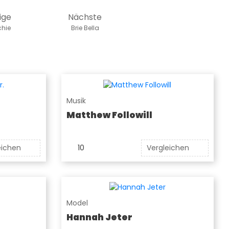
ige
Nächste
chie
Brie Bella
Musik
Matthew Followill
eichen
10
Vergleichen
Model
Hannah Jeter