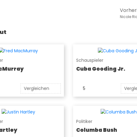
Vorher
Nicole Ri
ut
er
Schauspieler
cMurray
Cuba Gooding Jr.
Vergleichen
5
Vergl
er
Politiker
artley
Columba Bush