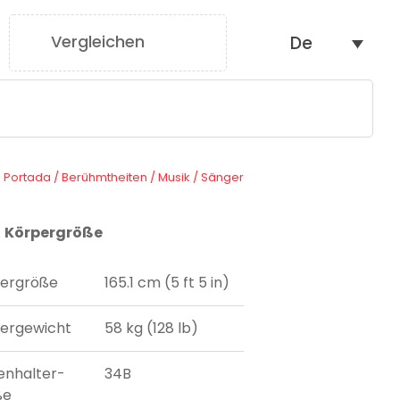
Vergleichen
De
0
Portada
/
Berühmtheiten
/
Musik
/
Sänger
Körpergröße
ergröße
165.1 cm (5 ft 5 in)
ergewicht
58 kg (128 lb)
enhalter-
34B
ße