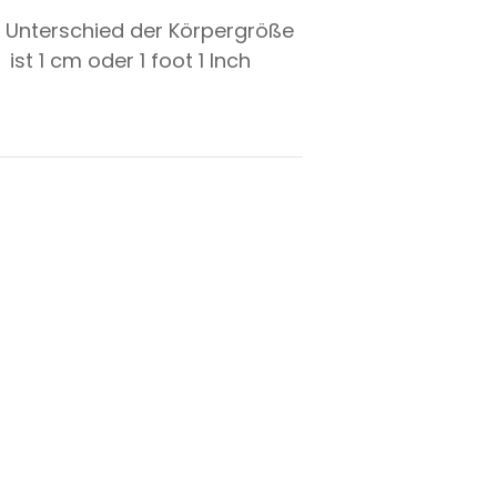
 Unterschied der Körpergröße
ist
1
cm oder
1
foot
1
Inch