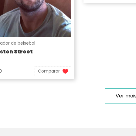
ador de beisebol
ston Street
0
Comparar
Ver mai