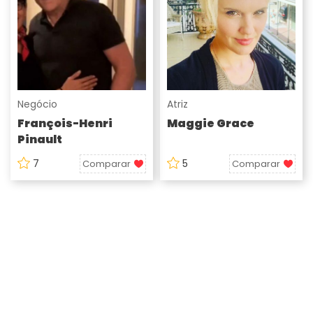
Negócio
Atriz
François-Henri
Maggie Grace
Pinault
7
5
Comparar
Comparar