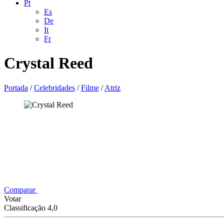
Pt
Es
De
It
Fr
Crystal Reed
Portada
/
Celebridades
/
Filme
/
Atriz
Comparar
Votar
Classificação 4,0