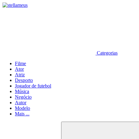
Categorias
Filme
Ator
Atriz
Desporto
Jogador de futebol
Música
Negócio
Autor
Modelo
Mais ...