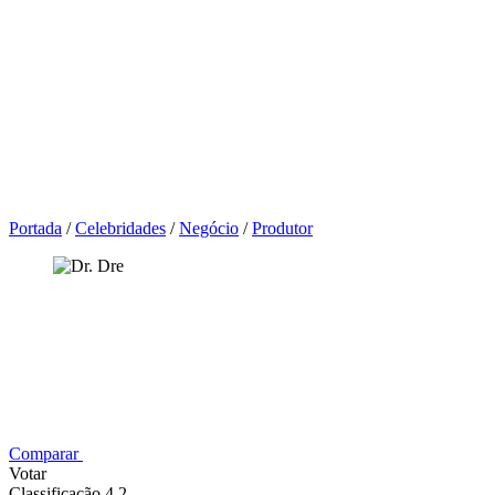
Portada
/
Celebridades
/
Negócio
/
Produtor
Comparar
Votar
Classificação 4,2