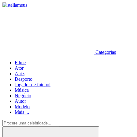
Categorias
Filme
Ator
Atriz
Desporto
Jogador de futebol
Música
Negócio
Autor
Modelo
Mais ...