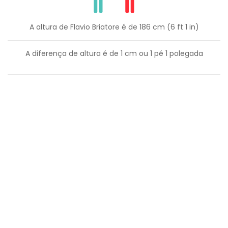
A altura de Flavio Briatore é de 186 cm (6 ft 1 in)
A diferença de altura é de
1
cm ou
1
pé
1
polegada