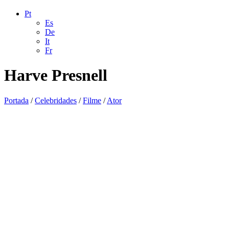
Pt
Es
De
It
Fr
Harve Presnell
Portada
/
Celebridades
/
Filme
/
Ator