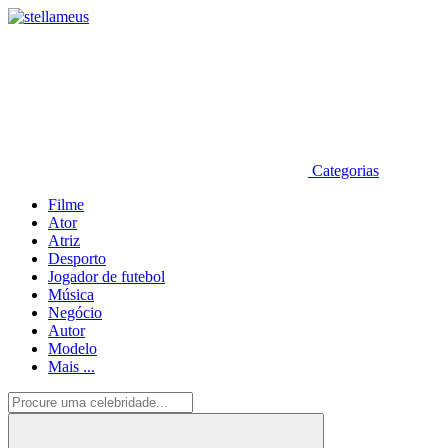
Categorias
Filme
Ator
Atriz
Desporto
Jogador de futebol
Música
Negócio
Autor
Modelo
Mais ...