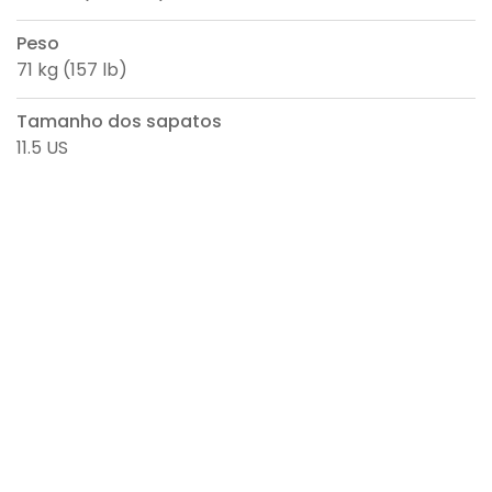
Peso
71 kg (157 lb)
Tamanho dos sapatos
11.5 US