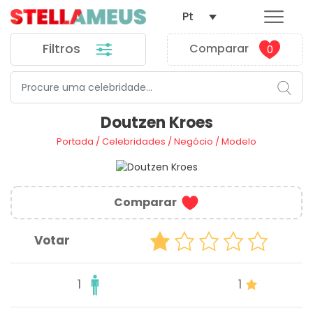
Pt
Filtros
Comparar
0
Doutzen Kroes
Portada
/
Celebridades
/
Negócio
/
Modelo
Comparar
Votar
1
1