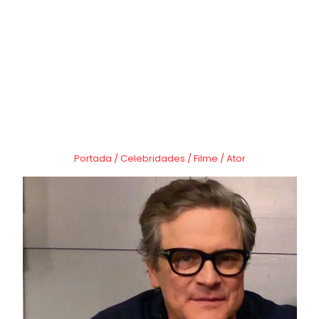
Portada
/
Celebridades
/
Filme
/
Ator