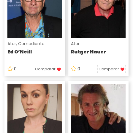
Ator
,
Comediante
Ator
Ed O’Neill
Rutger Hauer
0
0
Comparar
Comparar