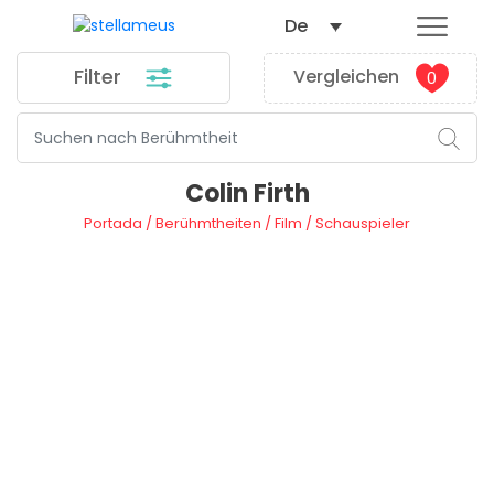
De
Filter
Vergleichen
0
Colin Firth
Portada
/
Berühmtheiten
/
Film
/
Schauspieler