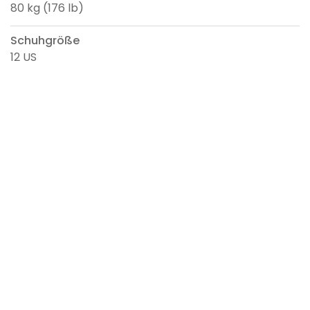
80 kg (176 lb)
Schuhgröße
12 US