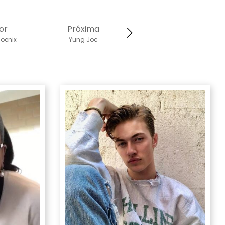
or
Próxima
oenix
Yung Joc