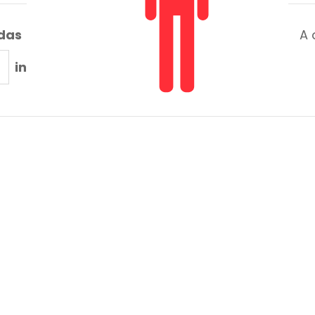
adas
A 
in