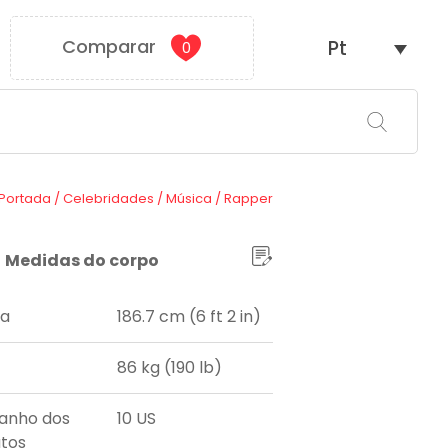
Comparar
Pt
0
Portada
/
Celebridades
/
Música
/
Rapper
Medidas do corpo
ra
186.7 cm (6 ft 2 in)
86 kg (190 lb)
anho dos
10 US
tos