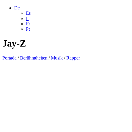
De
Es
It
Fr
Pt
Jay-Z
Portada
/
Berühmtheiten
/
Musik
/
Rapper