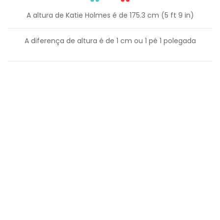
A altura de Katie Holmes é de 175.3 cm (5 ft 9 in)
A diferença de altura é de
1
cm ou
1
pé
1
polegada