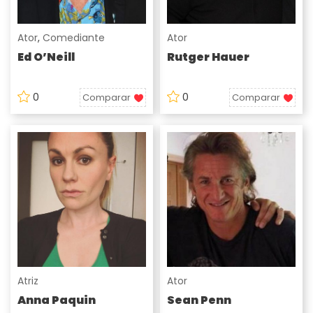
Ator
,
Comediante
Ator
Ed O’Neill
Rutger Hauer
0
0
Comparar
Comparar
Atriz
Ator
Anna Paquin
Sean Penn