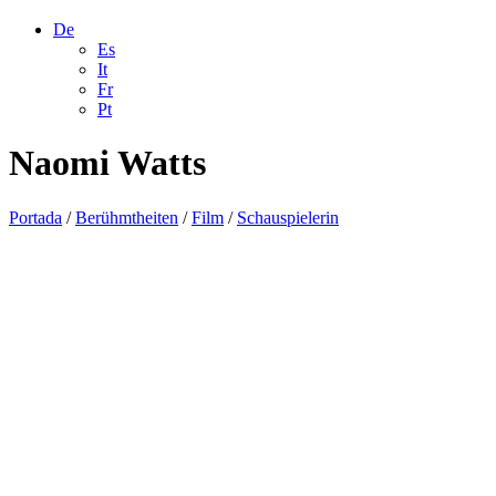
De
Es
It
Fr
Pt
Naomi Watts
Portada
/
Berühmtheiten
/
Film
/
Schauspielerin