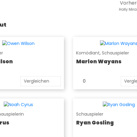
Vorher
Holly Mir
ut
er
Komödiant
,
Schauspieler
lson
Marlon Wayans
Vergleichen
0
Vergl
auspielerin
Schauspieler
rus
Ryan Gosling