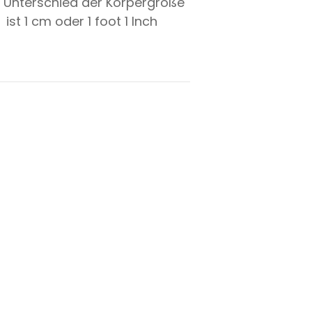
 Unterschied der Körpergröße
ist
1
cm oder
1
foot
1
Inch