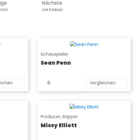
ige
Nächste
anda
Joe Estévez
Schauspieler
Sean Penn
eichen
0
Vergleichen
Producer
,
Rapper
Missy Elliott