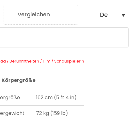
Vergleichen
De
0
ada
/
Berühmtheiten
/
Film
/
Schauspielerin
Körpergröße
ergröße
162 cm (5 ft 4 in)
ergewicht
72 kg (159 lb)