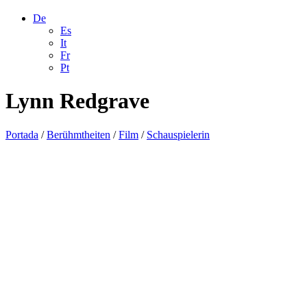
De
Es
It
Fr
Pt
Lynn Redgrave
Portada
/
Berühmtheiten
/
Film
/
Schauspielerin