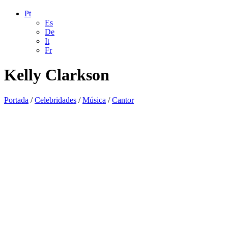
Pt
Es
De
It
Fr
Kelly Clarkson
Portada
/
Celebridades
/
Música
/
Cantor