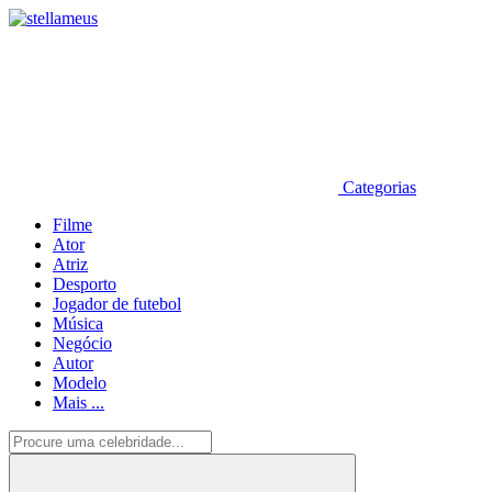
Categorias
Filme
Ator
Atriz
Desporto
Jogador de futebol
Música
Negócio
Autor
Modelo
Mais ...