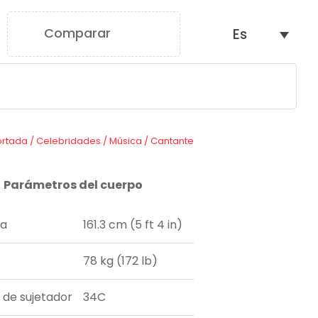
Comparar
Es
0
ortada
/
Celebridades
/
Música
/
Cantante
Parámetros del cuerpo
ra
161.3 cm (5 ft 4 in)
78 kg (172 lb)
a de sujetador
34C