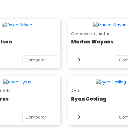
Comediante
,
Actor
lson
Marlon Wayans
Comparar
0
Com
Actriz
Actor
rus
Ryan Gosling
Comparar
0
Com