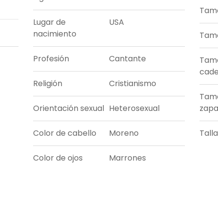
Tama
Lugar de
USA
nacimiento
Tama
Profesión
Cantante
Tam
cade
Religión
Cristianismo
Tam
Orientación sexual
Heterosexual
zapa
Color de cabello
Moreno
Tall
Color de ojos
Marrones