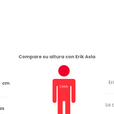
Compare su altura con Erik Asla
Er
cm
La 
as