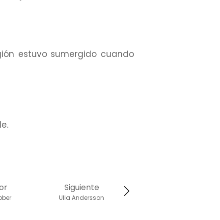
ligión estuvo sumergido cuando
e.
or
Siguiente
bber
Ulla Andersson