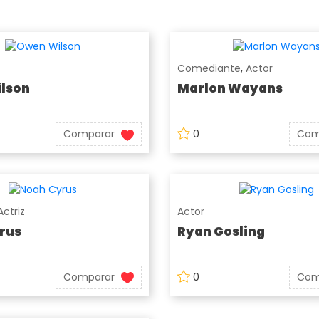
Comediante
,
Actor
lson
Marlon Wayans
Comparar
0
Com
Actriz
Actor
rus
Ryan Gosling
Comparar
0
Com