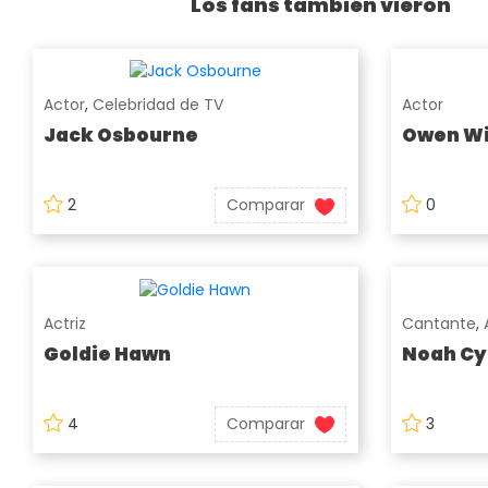
Los fans también vieron
Actor
,
Celebridad de TV
Actor
Jack Osbourne
Owen Wi
2
Comparar
0
Actriz
Cantante
,
Goldie Hawn
Noah Cy
4
Comparar
3