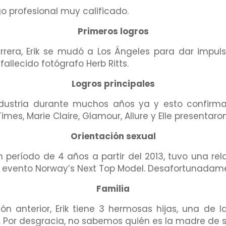
go profesional muy calificado.
Primeros logros
rrera, Erik se mudó a Los Ángeles para dar impul
allecido fotógrafo Herb Ritts.
Logros principales
dustria durante muchos años ya y esto confirma
es, Marie Claire, Glamour, Allure y Elle presentaro
Orientación sexual
un período de 4 años a partir del 2013, tuvo una re
l evento Norway’s Next Top Model. Desafortunadamen
Familia
n anterior, Erik tiene 3 hermosas hijas, una de 
Por desgracia, no sabemos quién es la madre de su