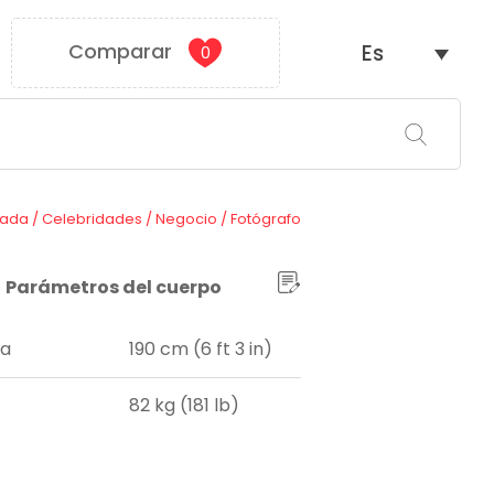
Comparar
Es
0
tada
/
Celebridades
/
Negocio
/
Fotógrafo
Parámetros del cuerpo
ra
190 cm (6 ft 3 in)
82 kg (181 lb)